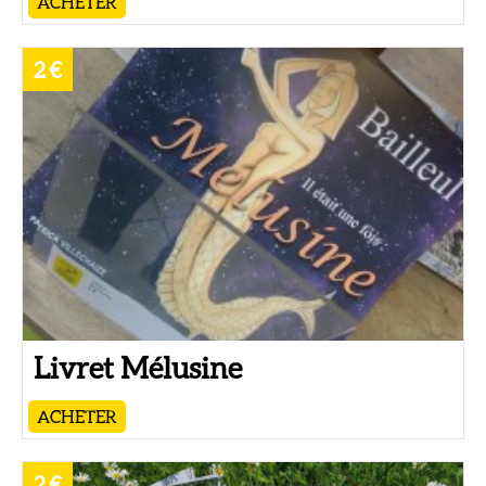
ACHETER
2 €
Livret Mélusine
ACHETER
2 €