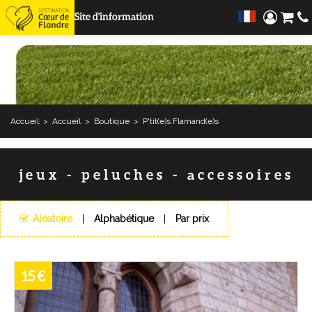
Site d'information
Accueil
>
Accueil
>
Boutique
>
P'tit(e)s Flamand(e)s
jeux - peluches - accessoires
Aléatoire
Alphabétique
Par prix
15 €