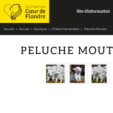
Site d'information
Accueil
>
Accueil
>
Boutique
>
P'tit(e)s Flamand(e)s
>
Peluche Mouton
PELUCHE MOU