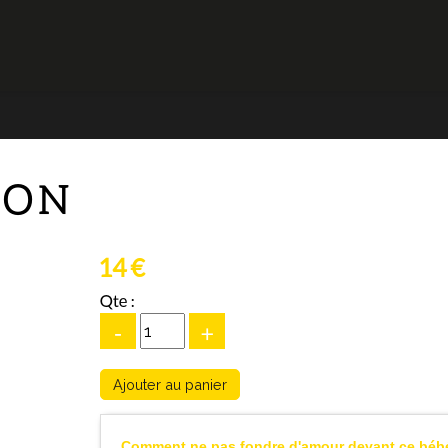
TON
14 €
Qte :
-
+
Comment ne pas fondre d'amour devant ce bébé