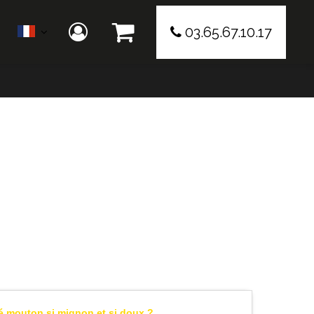
03.65.67.10.17
 mouton si mignon et si doux ?