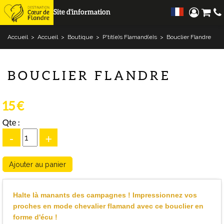
Site d'information
Accueil
>
Accueil
>
Boutique
>
P'tit(e)s Flamand(e)s
>
Bouclier Flandre
BOUCLIER FLANDRE
15 €
Qte :
-
+
Halte là manants des campagnes ! Impressionnez vos
proches en mode chevalier flamand avec ce bouclier en
forme d'écu !