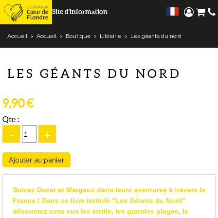
Site d'information
Accueil
>
Accueil
>
Boutique
>
Librairie
>
Les géants du nord
LES GÉANTS DU NORD
9,90 €
Qte :
-
+
Suivez Oscar et Margaux dans leurs aventures à travers la
France ! Dans ce livre intitulé "Les Géants du Nord"
découvrez avec eux les terrils, les grandes plages, le