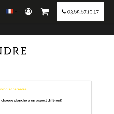
03.65.67.10.17
NDRE
ublon et céréales
l, chaque planche a un aspect différent)