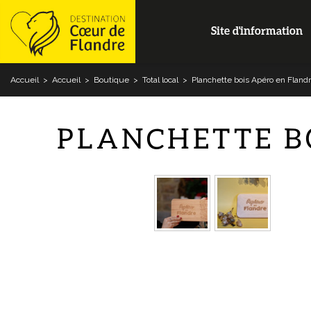
Site d'information
Accueil
>
Accueil
>
Boutique
>
Total local
>
Planchette bois Apéro en Fland
PLANCHETTE B