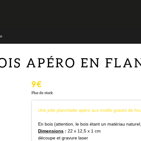
re
OIS APÉRO EN FLA
9 €
Plus de stock
Une jolie planchette apéro aux motifs gravés de ho
En bois (attention, le bois étant un matériau nature
Dimensions
:
22 x 12,5 x 1 cm
découpe et gravure laser