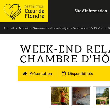
Site d'information
Accueil
>
Accueil
>
Week-ends et courts séjours Destination HOUBLON
>
W
WEEK-END RELA
CHAMBRE D'HÔ
Présentation
Disponibilités