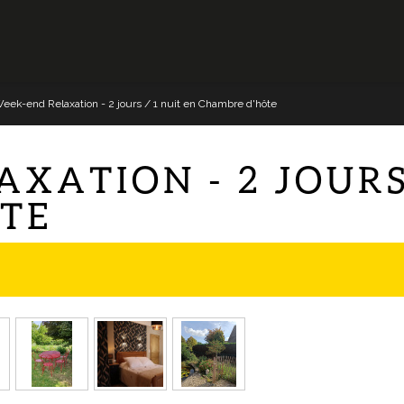
eek-end Relaxation - 2 jours / 1 nuit en Chambre d'hôte
XATION - 2 JOURS 
TE