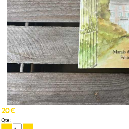
20 €
Qte :