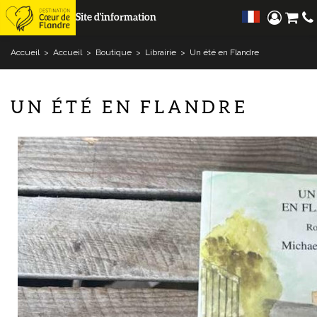
Site d'information
Accueil
>
Accueil
>
Boutique
>
Librairie
>
Un été en Flandre
UN ÉTÉ EN FLANDRE