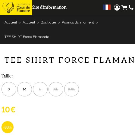
Site d'information
Accueil
>
Accueil
>
Boutique
>
Promos du moment
>
TEE SHIRT Force Flamande
TEE SHIRT FORCE FLAMA
Taille :
S
M
L
XL
XXL
10 €
-33
%