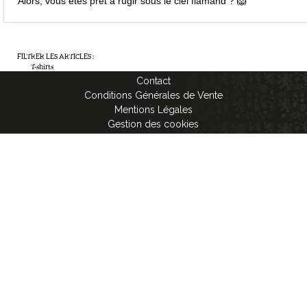
Alors, vous êtes prêt à rugir sous le ciel flamand ? 🦁
FILTRER LES ARTICLES
:
T-shirts
Contact
Conditions Générales de Vente
Mentions Légales
Gestion des cookies