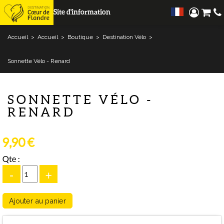
Site d'information
Accueil
>
Accueil
>
Boutique
>
Destination Vélo
>
Sonnette Vélo - Renard
SONNETTE VÉLO -
RENARD
9,90 €
Qte :
-
+