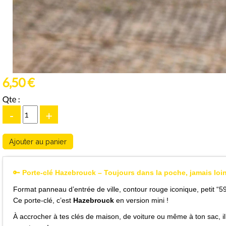
6,50 €
Qte :
-
+
🔑
Porte-clé Hazebrouck – Toujours dans la poche, jamais loi
Format panneau d’entrée de ville, contour rouge iconique, petit “5
Ce porte-clé, c’est
Hazebrouck
en version mini !
À accrocher à tes clés de maison, de voiture ou même à ton sac, il 