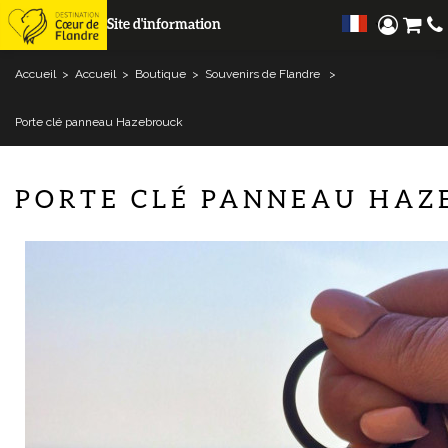
Site d'information
Accueil
>
Accueil
>
Boutique
>
Souvenirs de Flandre
>
Porte clé panneau Hazebrouck
PORTE CLÉ PANNEAU HAZ