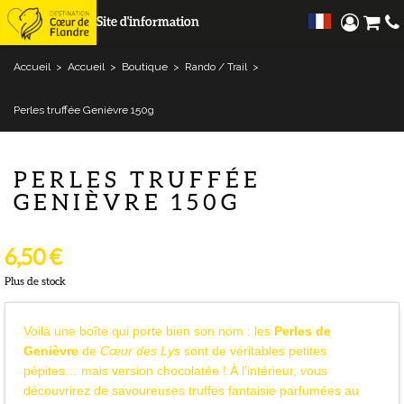
Site d'information
Accueil
>
Accueil
>
Boutique
>
Rando / Trail
>
Perles truffée Genièvre 150g
PERLES TRUFFÉE
GENIÈVRE 150G
6,50 €
Plus de stock
Voilà une boîte qui porte bien son nom : les
Perles de
Genièvre
de
Cœur des Lys
sont de véritables petites
pépites… mais version chocolatée ! À l’intérieur, vous
découvrirez de savoureuses truffes fantaisie parfumées au