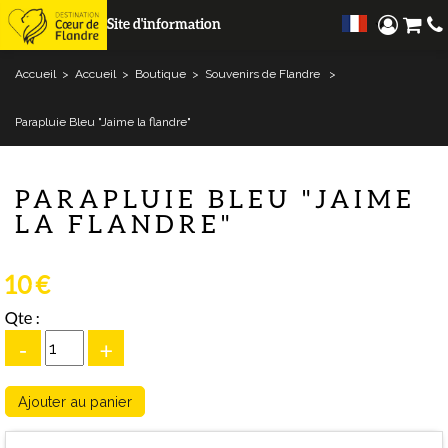
Site d'information
Accueil
>
Accueil
>
Boutique
>
Souvenirs de Flandre
>
Parapluie Bleu "Jaime la flandre"
PARAPLUIE BLEU "JAIME
LA FLANDRE"
10 €
Qte :
-
+