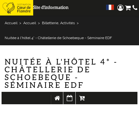
Site d'information
Accueil
>
Accueil
>
Billetterie, Activités
>
Nuitée à l'hôtel 4* - Châtellerie de Schoebeque - Séminaire EDF
NUITÉE À L'HÔTEL 4* -
CHÂTELLERIE DE
SCHOEBEQUE -
SÉMINAIRE EDF