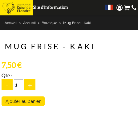
Site d'information
Accueil
>
Accueil
>
Boutique
>
Mug Frise - Kaki
MUG FRISE - KAKI
7,50 €
Qte :
-
+