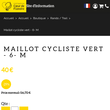
Site d'information
Accueil
>
Accueil
>
Boutique
>
Rando / Trail
>
Maillot cycliste vert - 6- M
MAILLOT CYCLISTE VERT
- 6- M
40 €
-29
%
Prix normal:
56,70 €
Qte :