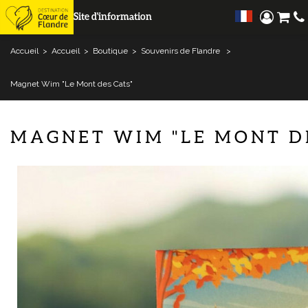
Site d'information
Accueil
>
Accueil
>
Boutique
>
Souvenirs de Flandre
>
Magnet Wim "Le Mont des Cats"
MAGNET WIM "LE MONT D