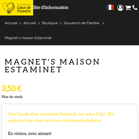
Site d'information
Accueil
>
Accueil
>
Boutique
>
Souvenirs de Flandre
>
Magnet's maison Estaminet
MAGNET'S MAISON
ESTAMINET
3,50 €
Plus de stock
Une façade d'un estaminet flamand, sur votre frigo ! (En
espérant que vous ayez une carbonnade dedans)
En résine, avec aimant