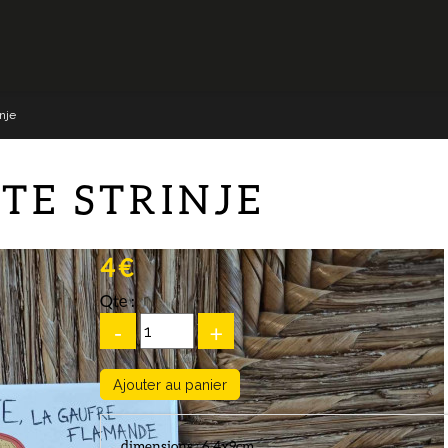
nje
TE STRINJE
4 €
Qte :
-
+
dimensions : 6.4x9cm