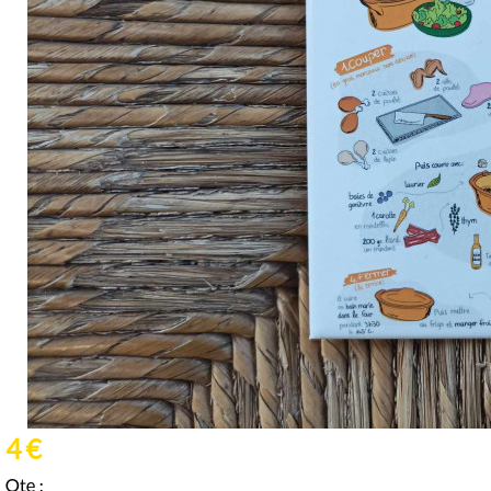
4 €
Qte :