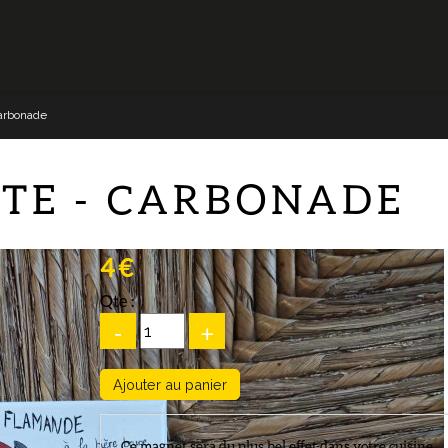
arbonade
TE - CARBONADE
4 €
Qte :
-
+
Ce magnet sera du plus bel effet dans votre cuisine.