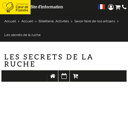
Site d'information
Accueil
>
Accueil
>
Billetterie, Activités
>
Savoir faire de nos artisans
>
Les secrets de la ruche
LES SECRETS DE LA
RUCHE