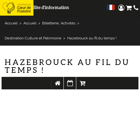
Site d'information
Accueil
>
Accueil
>
Billetterie, Activités
>
Destination Culture et Patrimoine
>
Hazebrouck au fil du temps !
HAZEBROUCK AU FIL DU
TEMPS !