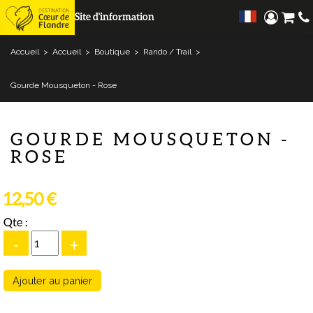
Site d'information
Accueil
>
Accueil
>
Boutique
>
Rando / Trail
>
Gourde Mousqueton - Rose
GOURDE MOUSQUETON -
ROSE
12,50 €
Qte :
-
+