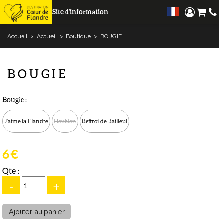
Site d'information
Accueil
>
Accueil
>
Boutique
>
BOUGIE
BOUGIE
Bougie :
J'aime la Flandre
Houblon
Beffroi de Bailleul
6 €
Qte :
-
+