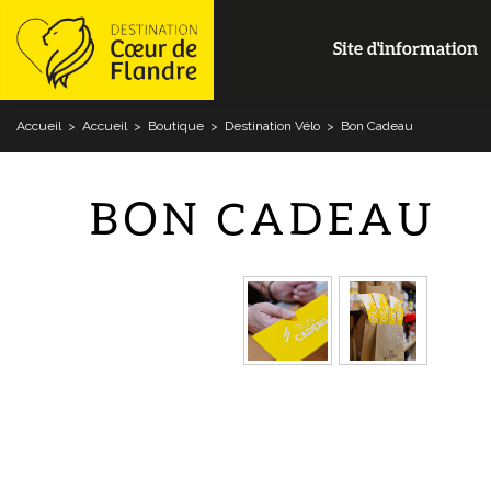
Site d'information
Accueil
>
Accueil
>
Boutique
>
Destination Vélo
>
Bon Cadeau
BON CADEAU