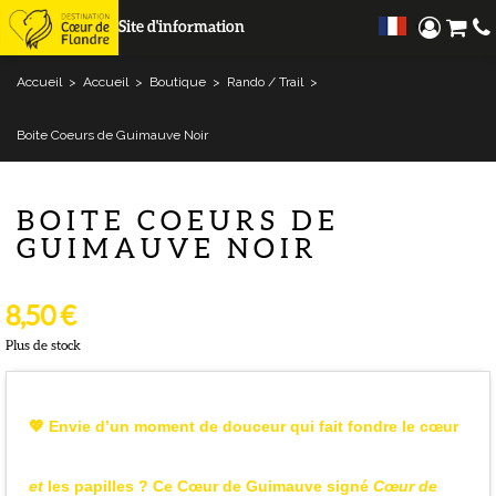
Site d'information
Accueil
>
Accueil
>
Boutique
>
Rando / Trail
>
Boite Coeurs de Guimauve Noir
BOITE COEURS DE
GUIMAUVE NOIR
8,50 €
Plus de stock
💖 Envie d’un moment de douceur qui fait fondre le cœur
et
les papilles ? Ce
Cœur de Guimauve
signé
Cœur de