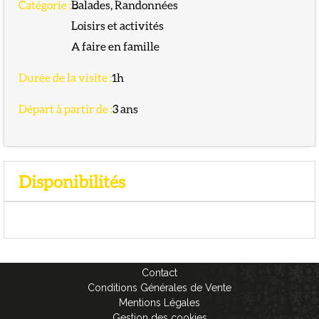
Catégorie
:
Balades, Randonnées
Loisirs et activités
A faire en famille
Durée de la visite
:
1h
Départ à partir de
:
3
ans
Disponibilités
Contact
Conditions Générales de Vente
Mentions Légales
Gestion des cookies