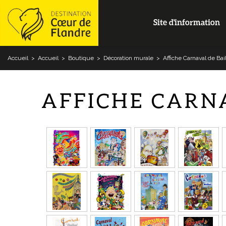
Site d'information
Accueil
>
Accueil
>
Boutique
>
Décoration murale
>
Affiche Carnaval de Bai
AFFICHE CARN